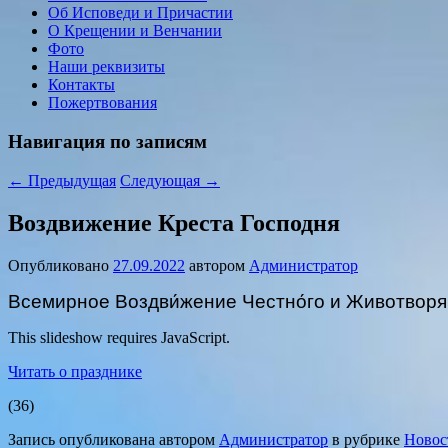
Об Исповеди и Причастии
О Крещении и Венчании
Фото
Наши реквизиты
Контакты
Пожертвования
Навигация по записям
←
Предыдущая
Следующая
→
Воздвижение Креста Господня
Опубликовано
27.09.2022
автором
Администратор
Всемирное Воздви́жение Честно́го и Животворя
This slideshow requires JavaScript.
Читать о празднике
(36)
Запись опубликована автором
Администратор
в рубрике
Новос