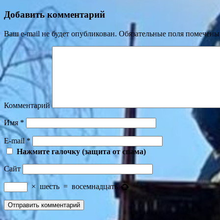
Добавить комментарий
Ваш e-mail не будет опубликован.
Обязательные поля помечен
Комментарий
Имя
*
E-mail
*
Нажмите галочку (защита от спама)
Сайт
×
шесть
=
восемнадцать