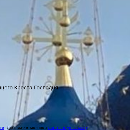
щего Креста Господня
ти
. Добавьте в закладки
постоянную ссылку
.